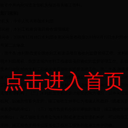
验收６个月内向河道主管机关报送有关竣工资料。
[
部门规章
]
定机关：中华人民共和国水利部
据名称：水利工程建设项目验收管理规定
布号令：
2006
年
12
月
18
日水利部令第
30
号发布根据
2014
年
8
月
19
日水利部令
8
号第二次修改
容：第十条 水利部负责全国水利工程建设项目验收的监督管理工作。水利
按照水利部授权，负责流域内水利工程建设项目验收的监督管理工作。县
负责本行政区域内水利工程建设项目验收的监督管理工作。第二十条 国家
点击进入首页
国家有关规定确定。除前款规定以外，在国家确定的重要江河、湖泊建设
竣工验收主持单位为水利部。（一）水利部或者流域管理机构负责初步设
者流域管理机构；（二）水利部负责初步设计审批的地方项目，以中央投
理机构，以地方投资为主的，竣工验收主持单位为省级人民政府（或者其
或者其委托的单位）；（三）地方负责初步设计审批的项目，竣工验收主
托的单位）。竣工验收主持单位为水利部或者流域管理机构的，可以根据
同主持。竣工验收主持单位应当在工程开工报告的批准文件中明确。