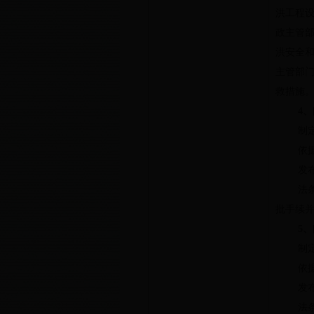
洪工程
政主管
洪安全
主管部
救措施。
4
、
制
依
发
法
批手续
5
、
制
依
发
法