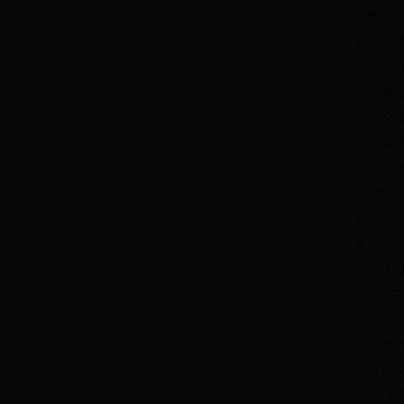
公路、
或者使
2
、
制
依
发
法
安消防
其他有
验收。
3
、
制
依
发
十四届
法