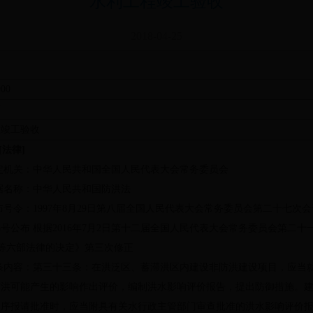
水利工程竣工验收
2018-04-25
000
可
程竣工验收
[
法律
]
定机关：中华人民共和国全国人民代表大会常务委员会
据名称：中华人民共和国防洪法
布号令：
1997
年
8
月
29
日第八届全国人民代表大会常务委员会第二十七次会
8
号公布 根据
2016
年
7
月
2
日第十二届全国人民代表大会常务委员会第二十
等六部法律的决定》第三次修正
条内容：第三十三条：在洪泛区、蓄滞洪区内建设非防洪建设项目，应当
防洪可能产生的影响作出评价，编制洪水影响评价报告，提出防御措施。
程序报请批准时，应当附具有关水行政主管部门审查批准的洪水影响评价