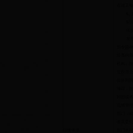
在竣工
6
、
制
依
发
部令第
4
法条内
机构）
定权限
位依照
项目，
利部或
流域管
部门（
者其委
行使依据
部门共