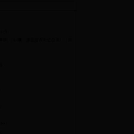
件
1
份）
时间（
A4
纸，加盖建设单位公章）（原
份）
）
份）
1
份）
份）