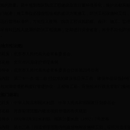
设施的质量。其中规划市区防洪工程建设应当注重环境美化，维护古都风
部门核准；施工单位必须按照核准的设计方案施工；防洪工程设施竣工后
和运行管理标准的，方可投入使用。防洪工程设施勘察、设计、施工、监
门应当对已投入使用的防洪工程设施，定期进行安全鉴定，对于不符合防
”
[
地方性法规
]
定机关：北京市人民代表大会常务委员会
据名称：北京市河湖保护管理条例
布号令：北京市人民代表大会常务委员会公告第
23
号公布
条内容：第二十一条 第二款 经批准的建设项目开工前，建设单位应当到
并与河湖管理机构签订管理协议；工程竣工后，应当报水行政主管部门验
[
部门规章
]
定机关：中华人民共和国水利部、中华人民共和国国家计划委员会
据名称：河道管理范围内建设项目管理的有关规定
布号令：
1992
年
4
月
3
日水利部、国家计委水政〔
1992
〕
7
号发布
条内容：第十二条：河道管理范围内的建筑物和设施竣工后，应经河道主