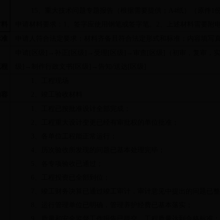
15
、重大技术问题专题报告（根据需要提供；
A4
纸）（原件
1
材料
申请材料要求：
1
、签字应使用钢笔或签字笔。
2
、上述材料需要附
标准
申请人符合法定要求；材料齐备且符合法定形式和标准；内容填写
申请
[
区级
]
→补正
[
区级
]
→受理
[
区级
]
→审查
[
区级
]
（初审，复审，
流程
级
]
→制作行政文书
[
区级
]
→告知
/
送达
[
区级
]
1
、工程现场
内容
2
、竣工验收材料
1
、工程已按批准设计全部完成；
2
、工程重大设计变更已经有审批权的单位批准；
3
、各单位工程能正常运行；
4
、历次验收所发现的问题已基本处理完毕；
5
、各专项验收已通过；
6
、工程投资已全部到位；
7
、竣工财务决算已通过竣工审计，审计意见中提出的问题已整
8
、运行管理单位已明确，管理养护经费已基本落实；
9
、质量和安全监督工作报告已提交，工程质量达到合格标准；