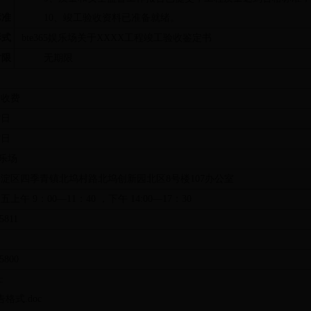
标准
10
、竣工验收资料已准备就绪。
形式
bte365娱乐场关于
XXXX
工程竣工验收鉴定书
时限
无期限
不收费
作日
作日
娱乐场
海淀区四季青镇北坞村路北坞创新园北区
8
号楼
107
办公室
周五上午
9
：
00
—
11
：
40
，下午
14:00
—
17
：
30
5811
5800
c
式.doc