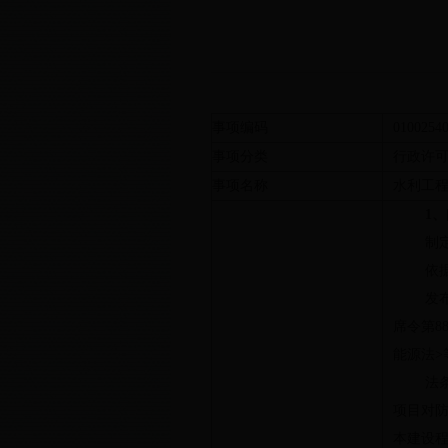
事项编码
0100254
事项分类
行政许
事项名称
水利工
1
、
制
依
发
席令第
8
能源法
>
法
项目对
本建设