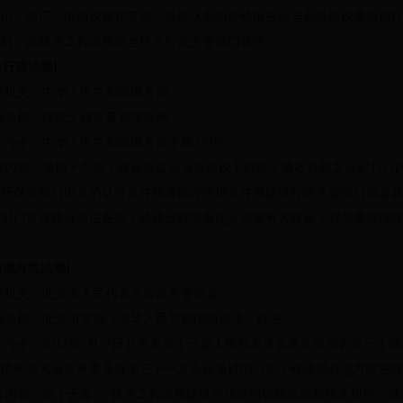
矿山、电厂、电信设施和管道，其洪水影响评价报告应当包括建设单位自
用时，其防洪工程设施应当经水行政主管部门验收。
[
行政法规
]
定机关：中华人民共和国国务院
据名称：建设工程质量管理条例
布号令：中华人民共和国国务院令第
279
号
条内容：第四十九条：建设单位应当自建设工程竣工验收合格之日起
15
日
、环保等部门出具的认可文件或者准许使用文件报建设行政主管部门或者
关部门发现建设单位在竣工验收过程中有违反国家有关建设工程质量管理
[
地方性法规
]
定机关：北京市人民代表大会常务委员会
据名称：北京市实施《中华人民共和国防洪法》办法
布号令：
2012
年
7
月
27
日北京市第十三届人民代表大会常务委员会第三十四
人民代表大会常务委员会第三十一次会议通过的《关于修改部分地方性法
条内容：第十五条：“防洪工程设施建设必须按照设防标准和技术规范、规