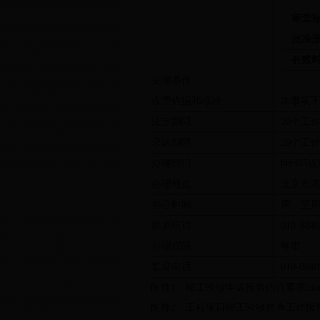
审查
批准
有效
受理条件
收费依据和标准
本事项
法定期限
20
个工
承诺期限
20
个工
办理部门
bte365
办理地点
北京市
办公时间
周一至
联系电话
010-8840
办理权限
终审
监督电话
010-8840
附件1：竣工验收申请报告内容要求.do
附件2：工程项目竣工验收自查工作报告格