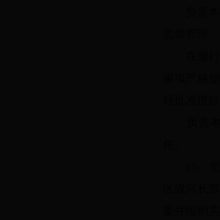
负责本区
监督管理，
在履行法
事项严格
经批准擅自
负责本机
任。
15、负
区级河长
案并组织