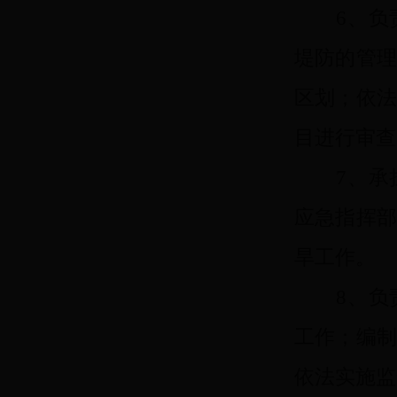
6、负责
堤防的管
区划；依
目进行审查
7、承担
应急指挥
旱工作。
8、负责
工作；编
依法实施监