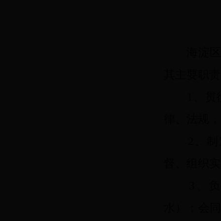
海淀区水
其主要职责
1、贯彻
律、法规，
2、制定
督、组织实
3、负责
水）；会