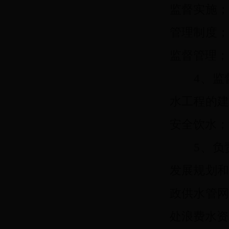
监督实施
管理制度
监督管理；
4、监督
水工程的
安全饮水；
5、负责
发展规划
政供水管
处浪费水资